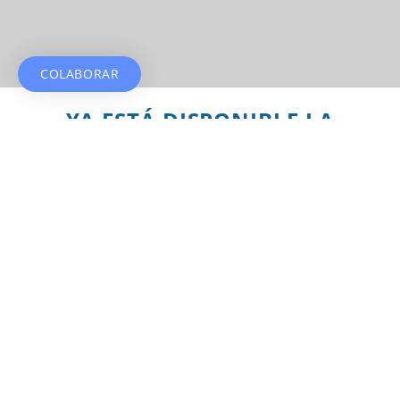
COLABORAR
YA ESTÁ DISPONIBLE LA
MEMORIA DEL AÑO 2024
Haz clic aquí
Últimas novedades
CONTIGO 22-32
EL TALLER ECO: UN PROYECTO DE
INNOVACIÓN PARA LOS ALUMNOS DE