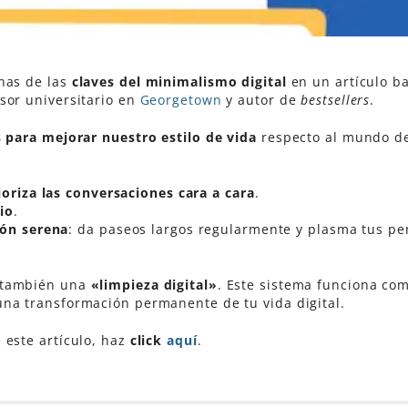
nas de las
claves del minimalismo digital
en un artículo b
esor universitario en
Georgetown
y autor de
bestsellers
.
 para mejorar nuestro estilo de vida
respecto al mundo de
ioriza las conversaciones cara a cara
.
io
.
ón serena
: da paseos largos regularmente y plasma tus p
 también una
«limpieza digital»
. Este sistema funciona co
na transformación permanente de tu vida digital.
 este artículo, haz
click
aquí
.