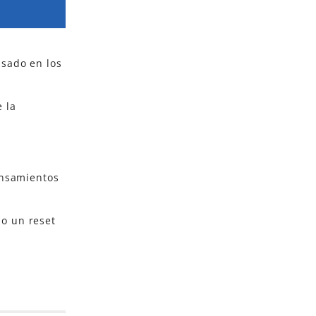
asado en los
 la
ensamientos
mo un reset