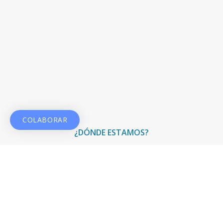
COLABORAR
¿DÓNDE ESTAMOS?
Travesía de la Costa Brava, 6-8, 28034 Madrid
914 000 500
info@fundacionfce.org
www.fundacionfce.org