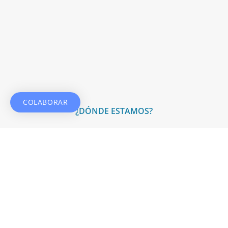
COLABORAR
¿DÓNDE ESTAMOS?
Travesía de la Costa Brava, 6-8, 28034 Madrid
914 000 500
info@fundacionfce.org
www.fundacionfce.org